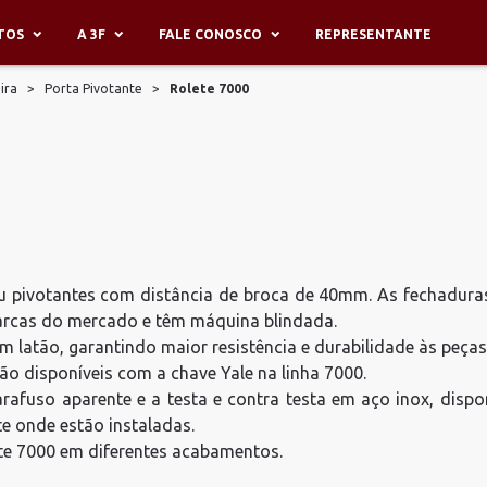
TOS
A 3F
FALE CONOSCO
REPRESENTANTE
ira
>
Porta Pivotante
>
Rolete 7000
ou pivotantes com distância de broca de 40mm. As fechadura
arcas do mercado e têm máquina blindada.
em latão, garantindo maior resistência e durabilidade às peças
o disponíveis com a chave Yale na linha 7000.
afuso aparente e a testa e contra testa em aço inox, disp
e onde estão instaladas.
te 7000 em diferentes acabamentos.